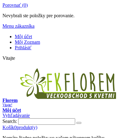
Porovnať (0)
Nevybrali ste položky pre porovanie.
Menu zákazníka
Môj účet
Môj Zoznam
Prihlásiť
Vitajte
Florem
Vitajte!
Môj účet
Vyhľadávanie
Search:
Košík
0
produkt(y)
Nemáte žiadne položky vo vašom nákupnom košíku.