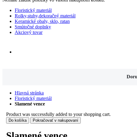
Floristický materiál
Rolky,stuhy,dekoračný materiál
Keramické obaly, sklo, ratan
Smútočné doplnky
Akciový tovar
Doru
Hlavná stránka
Floristický materiál
Slamené vence
Product was successfully added to your shopping cart.
Do košíka
Pokračovať v nakupovaní
Slamené vence