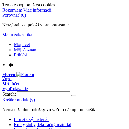
Tento eshop používa cookies
Rozumiem
Viac informácií
Porovnať (0)
Nevybrali ste položky pre porovanie.
Menu zákazníka
Môj účet
Môj Zoznam
Prihlásiť
Vitajte
Florem
Vitajte!
Môj účet
Vyhľadávanie
Search:
Košík
0
produkt(y)
Nemáte žiadne položky vo vašom nákupnom košíku.
Floristický materiál
Rolky,stuhy,dekoračný materiál